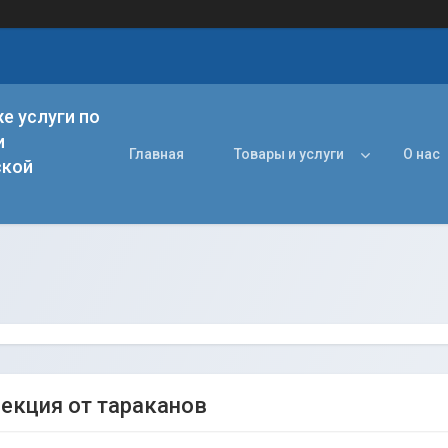
е услуги по
и
Главная
Товары и услуги
О нас
ской
екция от тараканов