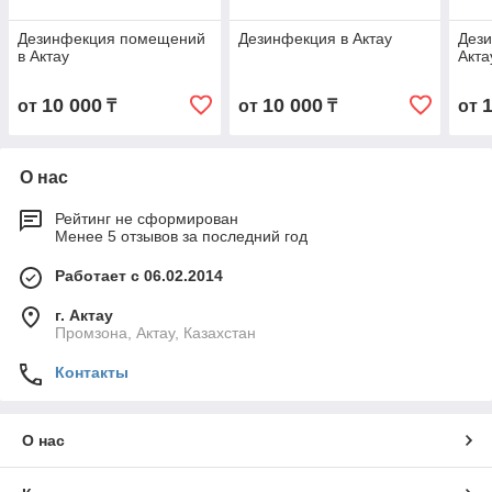
Дезинфекция помещений
Дезинфекция в Актау
Дези
в Актау
Акта
10 000
10 000
от
₸
от
₸
от
О нас
Рейтинг не сформирован
Менее 5 отзывов за последний год
Работает с 06.02.2014
г. Актау
Промзона, Актау, Казахстан
Контакты
О нас