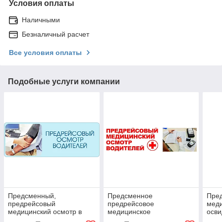
Условия оплаты
Наличными
Безналичный расчет
Все условия оплаты
Подобные услуги компании
Предсменный,
Предсменное
Пре
предрейсовый
предрейсовое
мед
медицинский осмотр в
медицинское
осви
Актау
освидетельствование
Акта